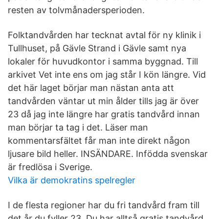
resten av tolvmånadersperioden.
Folktandvården har tecknat avtal för ny klinik i
Tullhuset, på Gävle Strand i Gävle samt nya
lokaler för huvudkontor i samma byggnad. Till
arkivet Vet inte ens om jag står I kön längre. Vid
det här laget börjar man nästan anta att
tandvården väntar ut min ålder tills jag är över
23 då jag inte längre har gratis tandvård innan
man börjar ta tag i det. Läser man
kommentarsfältet får man inte direkt någon
ljusare bild heller. INSÄNDARE. Infödda svenskar
är fredlösa i Sverige.
Vilka är demokratins spelregler
I de flesta regioner har du fri tandvård fram till
det år du fyller 23. Du har alltså gratis tandvård